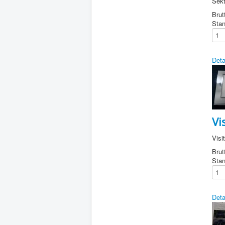
Sekt
Brut
Stan
Deta
Vi
Visi
Brut
Stan
Deta